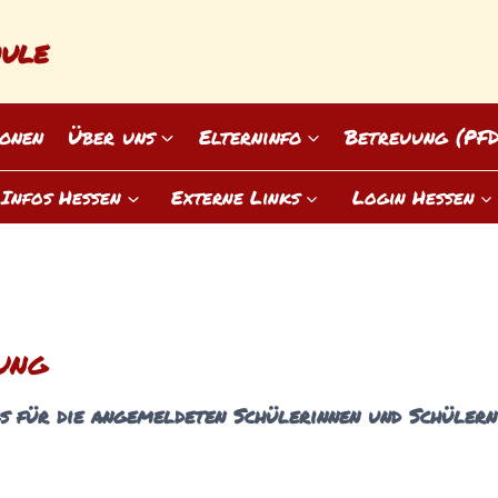
hule
onen
Über uns
Elterninfo
Betreuung (PF
Infos Hessen
Externe Links
Login Hessen
ung
s für die angemeldeten Schülerinnen und Schülern