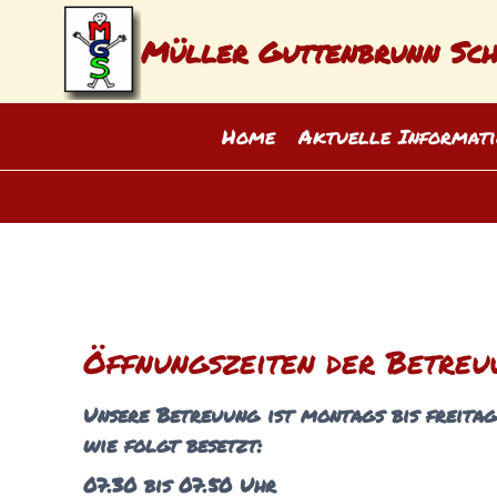
Zum
Inhalt
Müller Guttenbrunn Sc
springen
Home
Aktuelle Informati
Öffnungszeiten der Betreu
Unsere Betreuung ist montags bis freitag
wie folgt besetzt:
07.30 bis 07.50 Uhr